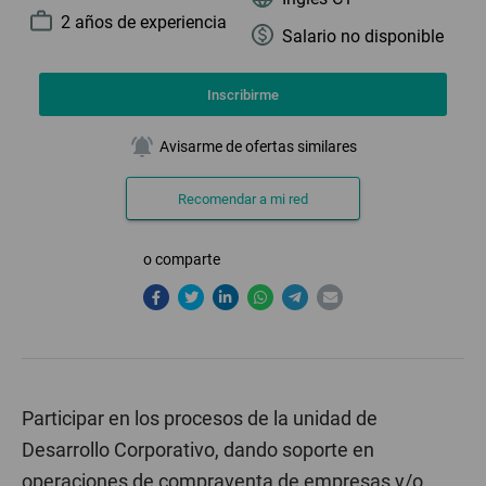
2 año
s
de experiencia
Salario no disponible
Inscribirme
notifications_active
Avisarme de ofertas similares
Recomendar a mi red
o comparte
Participar en los procesos de la unidad de
Desarrollo Corporativo, dando soporte en
operaciones de compraventa de empresas y/o