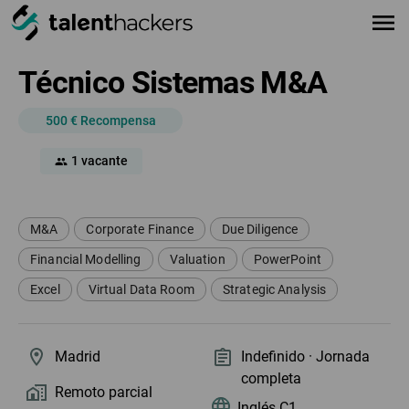
menu
Técnico Sistemas M&A
500 € Recompensa
1 vacante
group
M&A
Corporate Finance
Due Diligence
Financial Modelling
Valuation
PowerPoint
Excel
Virtual Data Room
Strategic Analysis
Madrid
Indefinido · Jornada
completa
Remoto parcial
Inglés C1